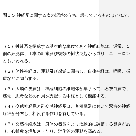
問３５ 神経系に関する次の記述のうち、誤っているものはどれか。
（１）神経系を構成する基本的な単位である神経細胞は、通常、１
個の細胞体、１本の軸索及び複数の樹状突起から成り、ニューロン
ともいわれる。
（２）体性神経は、運動及び感覚に関与し、自律神経は、呼吸、循
環などに関与する。
（３）大脳の皮質は、神経細胞の細胞体が集まっている灰白質で、
感覚、思考などの作用を支配する中枢として機能する。
（４）交感神経系と副交感神経系は、各種臓器において双方の神経
線維が分布し、相反する作用を有している。
（５）交感神経系は、身体の機能をより活動的に調節する働きがあ
り、心拍数を増加させたり、消化管の運動を高める。